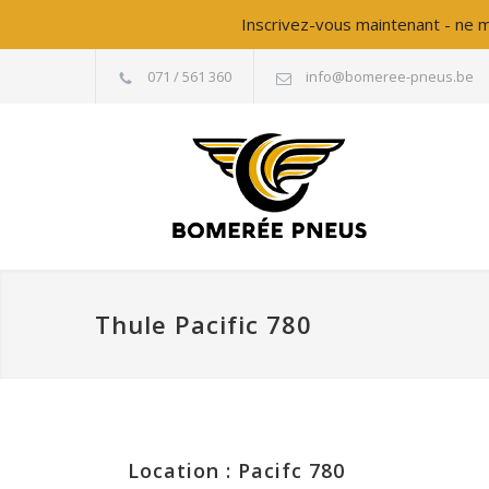
Inscrivez-vous maintenant - ne m
071 / 561 360
info@bomeree-pneus.be
Thule Pacific 780
Location : Pacifc 780