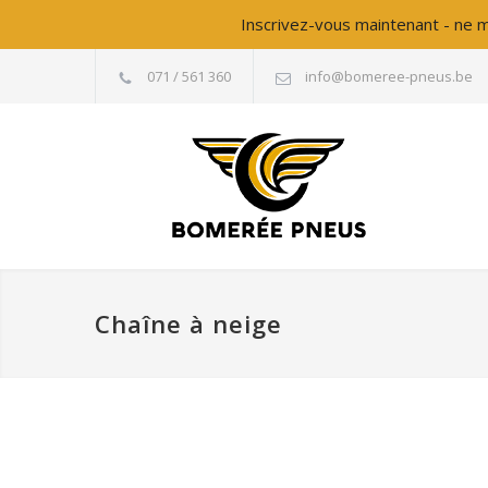
Inscrivez-vous maintenant - ne m
071 / 561 360
info@bomeree-pneus.be
Chaîne à neige