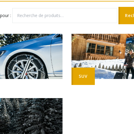
pour :
Rec
SUV